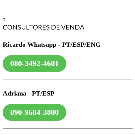
UÍDAS
CONSULTORES DE VENDA
UÍDAS
Ricardo Whatsapp - PT/ESP/ENG
UÍDAS
080-3492-4601
UÍDAS
Adriana - PT/ESP
NA
090-9684-3800