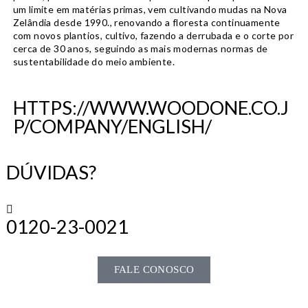
um limite em matérias primas, vem cultivando mudas na Nova
Zelândia desde 1990., renovando a floresta continuamente
com novos plantios, cultivo, fazendo a derrubada e o corte por
cerca de 30 anos, seguindo as mais modernas normas de
sustentabilidade do meio ambiente.
HTTPS://WWW.WOODONE.CO.J
P/COMPANY/ENGLISH/
TE
DÚVIDAS?
0120-23-0021
FALE CONOSCO