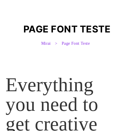
UÍDAS
PAGE FONT TESTE
UÍDAS
Mirai
>
Page Font Teste
UÍDAS
Everything
UÍDAS
you need to
NA
get creative