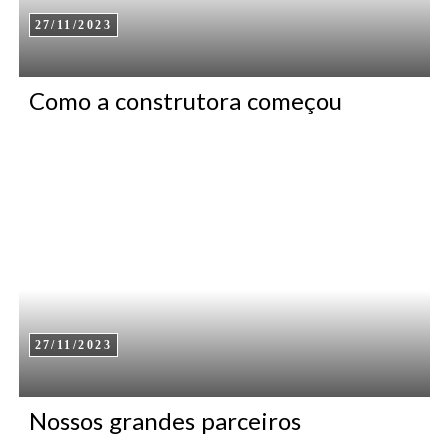
27/11/2023
Como a construtora começou
TE
27/11/2023
Nossos grandes parceiros