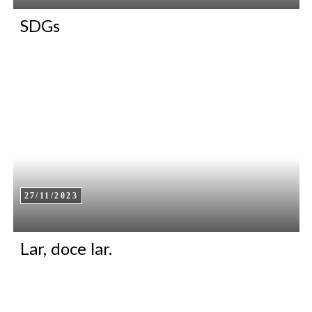
SDGs
27/11/2023
Lar, doce lar.
TO