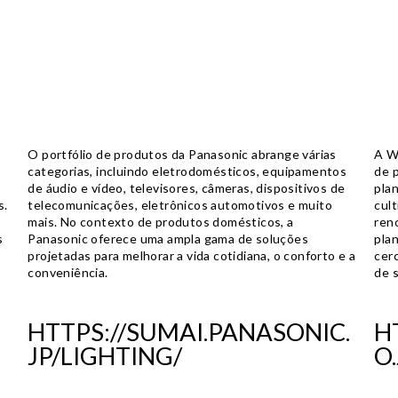
O portfólio de produtos da Panasonic abrange várias
A W
categorias, incluindo eletrodomésticos, equipamentos
de 
de áudio e vídeo, televisores, câmeras, dispositivos de
pla
s.
telecomunicações, eletrônicos automotivos e muito
cul
mais. No contexto de produtos domésticos, a
ren
s
Panasonic oferece uma ampla gama de soluções
plan
projetadas para melhorar a vida cotidiana, o conforto e a
cer
conveniência.
de 
HTTPS://SUMAI.PANASONIC.
H
JP/LIGHTING/
O