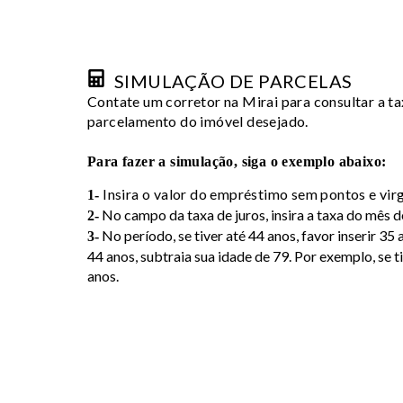
UÍDAS
SIMULAÇÃO​ DE PARCELAS​
UÍDAS
Contate um corretor na Mirai para consultar a ta
parcelamento do imóvel desejado.
Para fazer a simulação, siga o exemplo abaixo:
UÍDAS
Insira o valor do empréstimo sem pontos e vir
1-
No campo da taxa de juros, insira a taxa do mês 
2-
No período,
se tiver até 44 anos
, favor inserir 35
3-
UÍDAS
44 anos, subtraia sua idade de 79. Por exemplo, se ti
anos.
NA