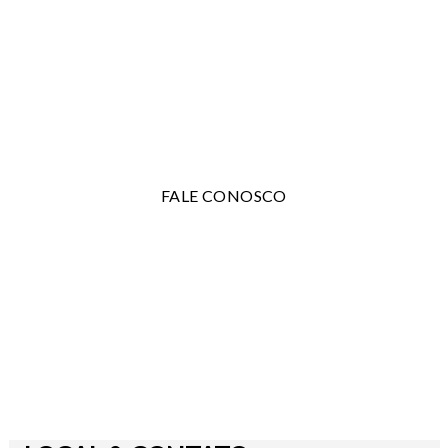
DÚVIDAS?
0120-23-0021
FALE CONOSCO