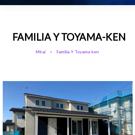
FAMILIA Y TOYAMA-KEN
Mirai
>
Familia Y Toyama-ken
TE