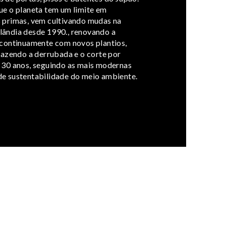
ue o planeta tem um limite em
 primas, vem cultivando mudas na
ândia desde 1990., renovando a
 continuamente com novos plantios,
 fazendo a derrubada e o corte por
 30 anos, seguindo as mais modernas
e sustentabilidade do meio ambiente.
www.woodone.co.jp/company/english/