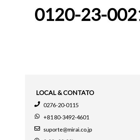
0120-23-002
LOCAL & CONTATO
0276-20-0115
+81 80-3492-4601
suporte@mirai.co.jp