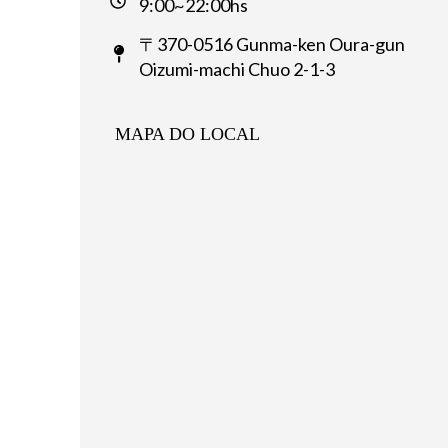
9:00~22:00hs
〒370-0516 Gunma-ken Oura-gun
Oizumi-machi Chuo 2-1-3
MAPA DO LOCAL