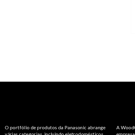
O portfólio de produtos da Panasonic abrange
A WoodO
várias categorias, incluindo eletrodomésticos,
empresas